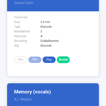
Gustav Holst
Toonsoort
Duur
3,5 min
Type
Klassiek
Moeilijkheid
3
Prijscode
A
Bezetting
Dubbelkwintet
Stijl
Klassiek
Info
PDF
Play
Memory (vocals)
A.L. Webber