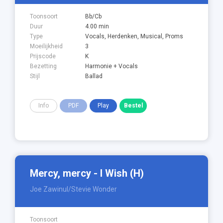
Toonsoort
Bb/Cb
Duur
4.00 min
Type
Vocals, Herdenken, Musical, Proms
Moeilijkheid
3
Prijscode
K
Bezetting
Harmonie + Vocals
Stijl
Ballad
Info
PDF
Play
Mercy, mercy - I Wish (H)
Joe Zawinul/Stevie Wonder
Toonsoort