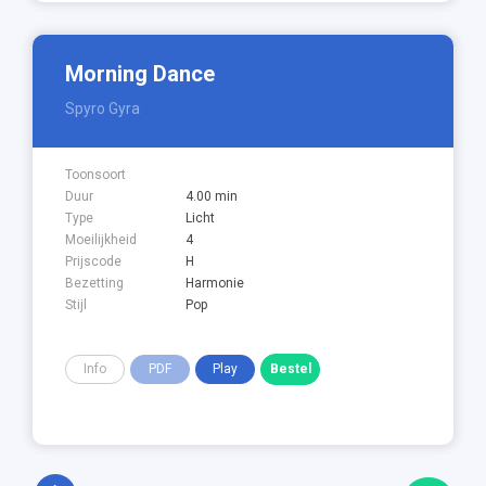
Morning Dance
Spyro Gyra
Toonsoort
Duur
4.00 min
Type
Licht
Moeilijkheid
4
Prijscode
H
Bezetting
Harmonie
Stijl
Pop
Info
PDF
Play