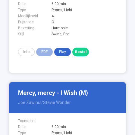
Duur
6.00 min
Type
Proms, Licht
Moeilijkheid
4
Prijscode
O
Bezetting
Harmonie
Stijl
Swing, Pop
Info
PDF
Play
Mercy, mercy - I Wish (M)
Joe Zawinul/Stevie Wonder
Toonsoort
Duur
6.00 min
Type
Proms, Licht